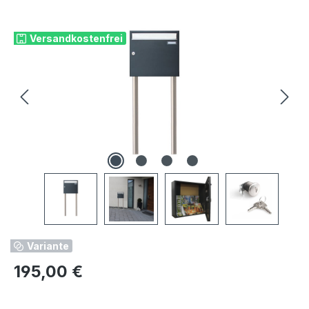
Bildergalerie überspringen
Versandkostenfrei
Variante
Regulärer Preis:
195,00 €