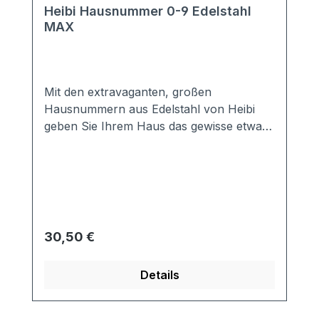
Heibi Hausnummer 0-9 Edelstahl
MAX
Mit den extravaganten, großen
Hausnummern aus Edelstahl von Heibi
geben Sie Ihrem Haus das gewisse etwas.
Sie sind aus hochwertigem geschliffenen
Edelstahl gefertigt und somit sehr
witterungsbeständig.Befestigung mittels
Einschlagdübel; von vorne
unsichtbar.Material:Edelstahl,
geschliffenMaße: B 10 cm, H 16 cm, Dicke:
Regulärer Preis:
30,50 €
3mmHausnummern von 0-9 erhältlich
Details