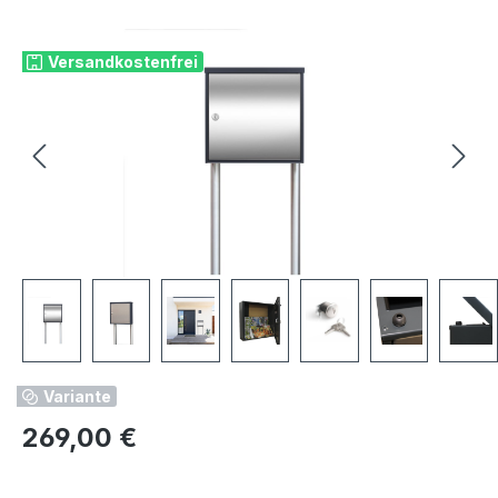
Bildergalerie überspringen
Versandkostenfrei
Variante
Regulärer Preis:
269,00 €