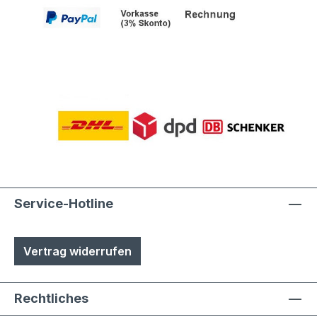
können einfach selbst ausgetauscht
werden- Türen sind mit
Hammerschrauben befestigt- einfache
Ausrichtung nach Montage bzw.
Austuasch im Falle einer Beschädigung
durch Laien möglich
Service-Hotline
Vertrag widerrufen
Rechtliches