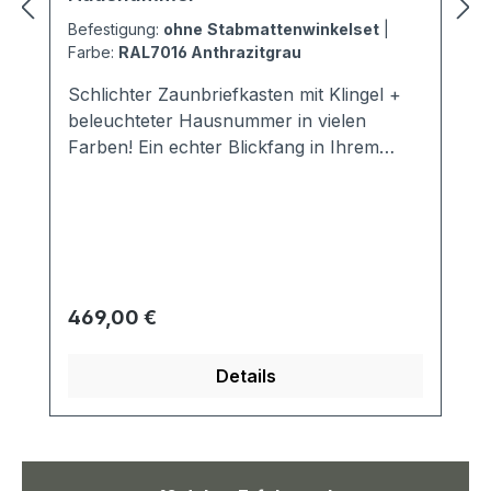
Befestigung:
ohne Stabmattenwinkelset
|
Farbe:
RAL7016 Anthrazitgrau
Schlichter Zaunbriefkasten mit Klingel +
beleuchteter Hausnummer in vielen
Farben! Ein echter Blickfang in Ihrem
Zaun! Die Post wird bequem von hinten
entnommen. Die Regenkante über dem
Kasten sorgt zusätzlich für trockene Post.
Der Zaunbriefkasten ist wie folgt
ausgestattet: hochwertigem Edelstahl-
Klingeltaster flächenbündiges
Regulärer Preis:
469,00 €
Antivandalismus-Namensschild;
Schildwechsel erfolgt mit
Details
Spezialwerkzeug (im Lieferumfang
enthalten) Sprechsieb mit Adapter für
handelsübliche Wechselsprechanlagen
(Elektrik nicht im Lieferumfang enthalten)
beleuchtete Hausnummer, durchgraviert