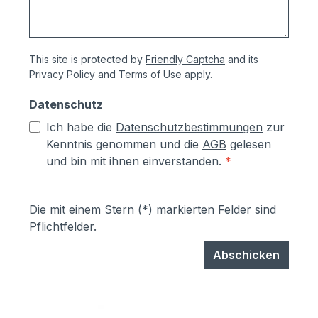
vom Hersteller):- Kästen aus
sendzimierverzinktem Stahl (verfombar
ohne Abspringen der Beschichtung,
This site is protected by
Friendly Captcha
and its
zusätzlich hoher Aluminiumanteil d.h.
Privacy Policy
and
Terms of Use
apply.
hoher Korrosionsschutz)- Teile aus
sendzimirverzinktem Stahl werden vor
Datenschutz
dem Pulverbeschichten Eisen-
Ich habe die
Datenschutzbestimmungen
zur
phosphatiert, Aluminiumteile chromfrei
Kenntnis genommen und die
AGB
gelesen
chromatiert- Zusätzlich erhalten alle
und bin mit ihnen einverstanden.
*
Aluminium- und Stahlteile, Ausnahme
eloxierte Oberflächen, eine
lösungsmittelfreie Pulverlackierung (z.T.
Die mit einem Stern (*) markierten Felder sind
auch Kunststoffbeschichtung genannt) mit
Pflichtfelder.
Polyesterpulver in Fassadenqualität, dies
garantiert UV- und Wetterbeständigkeit-
Abschicken
Stärke der Pulverbeschichtung
mindestens ca. 70 µm Produktservice:-
Ersatzteile sind günsitg vorrätig, Türen
und Klappen sowie alle Funktionselemente