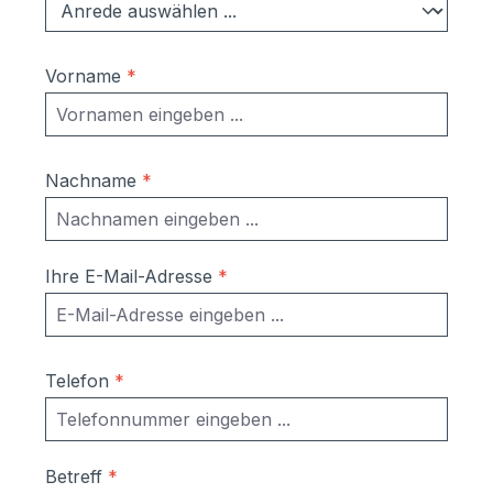
A4 Briefumschläge Montage:Bohrlöcher
zur Montage sind bereits vorhanden.
Abstand Befestigungsbohrung: 230 mm
Vorname
*
Bei Fragen erreichen Sie uns unter
info@schmitt-smartes-wohnen.de oder
09522 - 39 50 209
Nachname
*
Ihre E-Mail-Adresse
*
Telefon
*
Betreff
*