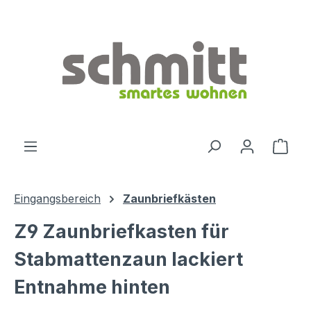
Zum Hauptinhalt springen
Ware
Eingangsbereich
Zaunbriefkästen
Z9 Zaunbriefkasten für
Stabmattenzaun lackiert
Entnahme hinten