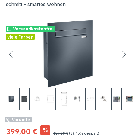
schmitt - smartes wohnen
Bildergalerie überspringen
Versandkostenfrei
viele Farben
Variante
Verkaufspreis:
%
399,00 €
Regulärer Preis:
659,00 €
(39.45% gespart)