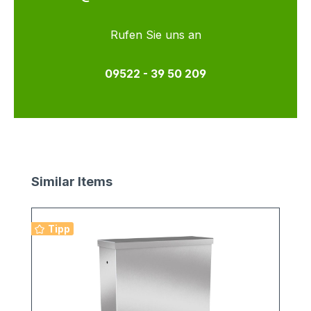
Rufen Sie uns an
09522 - 39 50 209
Produktgalerie überspringen
Similar Items
Tipp
1
v