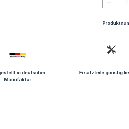
Produkt
Produktnu
estellt in deutscher
Ersatzteile günstig li
Manufaktur