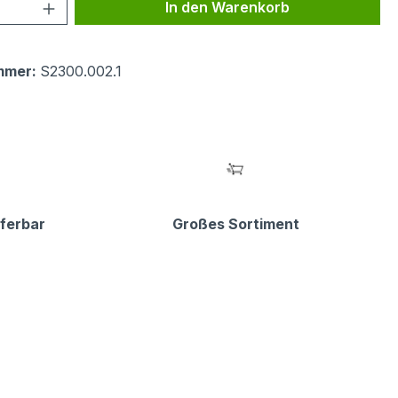
 Anzahl: Gib den gewünschten Wert ein 
In den Warenkorb
mmer:
S2300.002.1
eferbar
Großes Sortiment