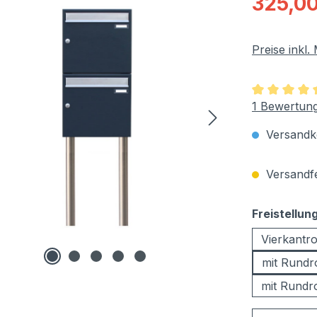
325,00
Preise inkl
Durchschnit
1 Bewertun
Versandko
Versandfer
Freistellun
Vierkantr
mit Rund
mit Rundr