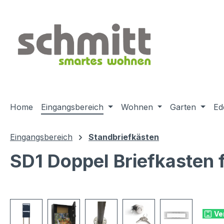
m Hauptinhalt springen
Zur Suche springen
Zur Hauptnavigation springen
Home
Eingangsbereich
Wohnen
Garten
Ed
Eingangsbereich
Standbriefkästen
SD1 Doppel Briefkasten f
Bildergalerie überspringen
Ve