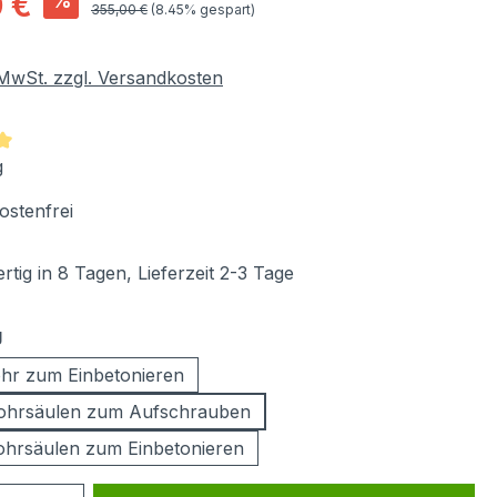
 €
%
Regulärer Preis:
355,00 €
(8.45% gespart)
. MwSt. zzgl. Versandkosten
tliche Bewertung von 5 von 5 Sternen
g
stenfrei
tig in 8 Tagen, Lieferzeit 2-3 Tage
auswählen
g
ohr zum Einbetonieren
rohrsäulen zum Aufschrauben
ohrsäulen zum Einbetonieren