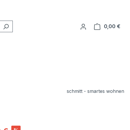
0,00 €
Ware
schmitt - smartes wohnen
is: