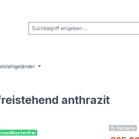
elstahlgeländer
reistehend anthrazit
Variante
rsandkostenfrei
Verkaufspre